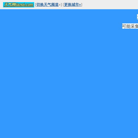
[
切换天气频道
»
]
[
更换城市»
]
天气网tianqi.com
可能采集源