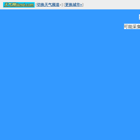
[
切换天气频道
»
]
[
更换城市»
]
天气网tianqi.com
可能采集源