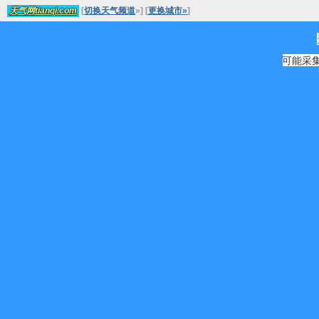
[
切换天气频道
»
]
[
更换城市»
]
天气网tianqi.com
可能采集源