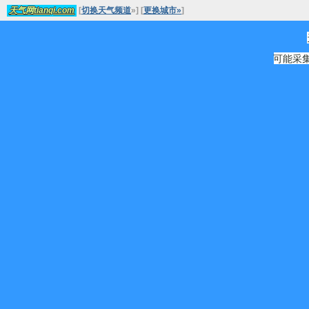
[
切换天气频道
»
]
[
更换城市»
]
天气网tianqi.com
可能采集源