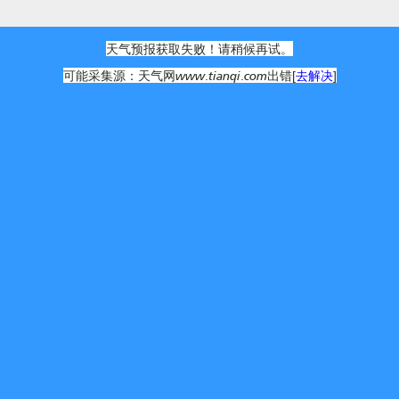
天气预报获取失败！请稍候再试。
可能采集源：天气网www.tianqi.com出错[
去解决
]