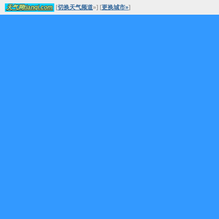
[
切换天气频道
»
]
[
更换城市»
]
天气网tianqi.com