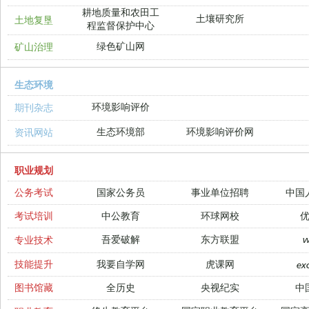
耕地质量和农田工
土壤研究所
土地复垦
程监督保护中心
绿色矿山网
矿山治理
生态环境
环境影响评价
期刊杂志
生态环境部
环境影响评价网
资讯网站
职业规划
公务考试
国家公务员
事业单位招聘
中国
考试培训
中公教育
环球网校
吾爱破解
东方联盟
专业技术
技能提升
我要自学网
虎课网
ex
图书馆藏
全历史
央视纪实
中