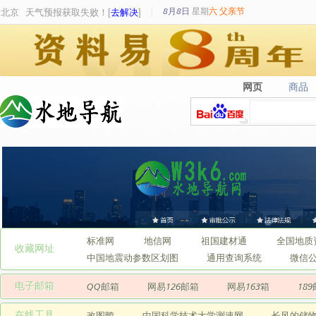
8月8日
星期
六
父亲节
北京
天气预报获取失败！[
去解决
]
网页
商品
网页
商品
标准网
地信网
祖国建材通
全国地质
收藏网址
中国地震动参数区划图
通用查询系统
微信
电子邮箱
QQ邮箱
网易126邮箱
网易163箱
18
在线工具
改图鸭
中国科学技术大学测速网
长风的储