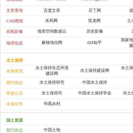
文库查询
百度文库
豆丁网
沐风网
筑龙网
土
CAD图纸
地类空间数据云
历史影像
在线影像
国家
麻辣地信网
GIS知乎
地理信息
水土保持
水土保持生态环境
水土
水土保持建设网
水保资讯
建设网
水土保持研究
中国水土保持
期刊杂志
水土保持司
中国水土保持学会
水土
审批公示
华禹水利
水保公司
国土资源
中国土地
期刊杂志