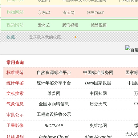
购物网站
京东JD
淘宝网
阿里1688
视频网站
爱奇艺
腾讯视频
优酷视频
收藏
登录载入我的收藏…
+
常用查询
标准规范
自然资源标准平台
中国标准服务网
国家
统计年鉴
统计年鉴分享平台
Data国家数据
中国
文献搜索
维普网
中国知网
气象信息
全国水雨晴信息
历史天气
工程建设验收公示
审批公示
卫星影像
奥维地图
微
BIGEMAP
无人
Rainbow Cloud
AlanWaypoint
航线规划