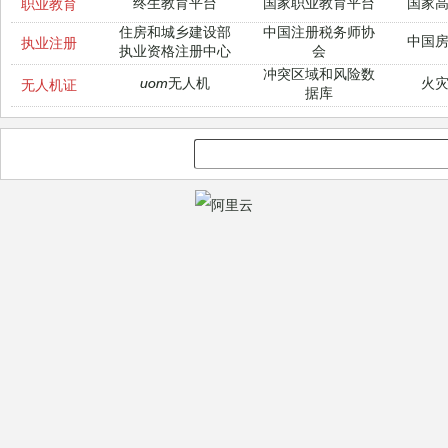
终生教育平台
国家职业教育平台
国家
职业教育
住房和城乡建设部
中国注册税务师协
中国
执业注册
执业资格注册中心
会
冲突区域和风险数
uom无人机
火
无人机证
据库