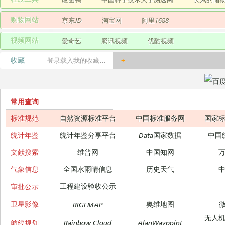
购物网站
京东JD
淘宝网
阿里1688
视频网站
爱奇艺
腾讯视频
优酷视频
收藏
登录载入我的收藏…
+
常用查询
标准规范
自然资源标准平台
中国标准服务网
国家
统计年鉴
统计年鉴分享平台
Data国家数据
中国
文献搜索
维普网
中国知网
气象信息
全国水雨晴信息
历史天气
工程建设验收公示
审批公示
卫星影像
奥维地图
微
BIGEMAP
无人
Rainbow Cloud
AlanWaypoint
航线规划