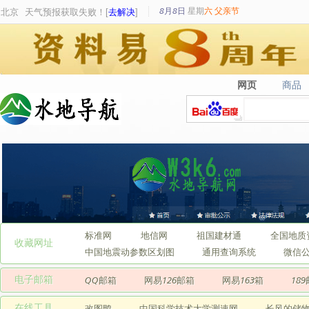
8月8日
星期
六
父亲节
北京
天气预报获取失败！[
去解决
]
网页
商品
网页
商品
标准网
地信网
祖国建材通
全国地质
收藏网址
中国地震动参数区划图
通用查询系统
微信
电子邮箱
QQ邮箱
网易126邮箱
网易163箱
18
在线工具
改图鸭
中国科学技术大学测速网
长风的储