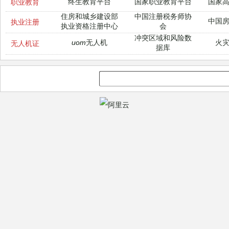
终生教育平台
国家职业教育平台
国家
职业教育
住房和城乡建设部
中国注册税务师协
中国
执业注册
执业资格注册中心
会
冲突区域和风险数
uom无人机
火
无人机证
据库