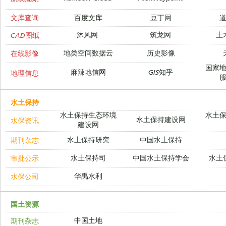
文库查询
百度文库
豆丁网
沐风网
筑龙网
土
CAD图纸
地类空间数据云
历史影像
在线影像
国家
麻辣地信网
GIS知乎
地理信息
水土保持
水土保持生态环境
水土
水土保持建设网
水保资讯
建设网
水土保持研究
中国水土保持
期刊杂志
水土保持司
中国水土保持学会
水土
审批公示
华禹水利
水保公司
国土资源
中国土地
期刊杂志