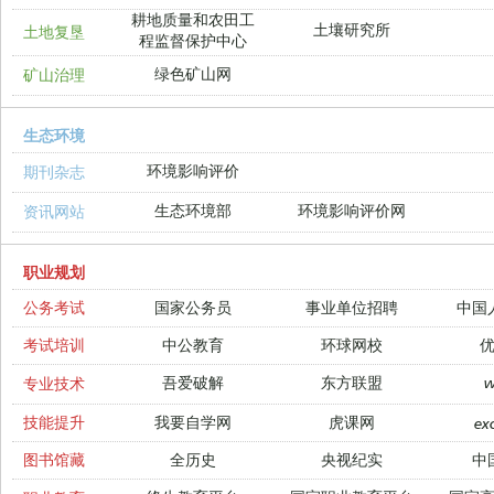
耕地质量和农田工
土壤研究所
土地复垦
程监督保护中心
绿色矿山网
矿山治理
生态环境
环境影响评价
期刊杂志
生态环境部
环境影响评价网
资讯网站
职业规划
公务考试
国家公务员
事业单位招聘
中国
考试培训
中公教育
环球网校
吾爱破解
东方联盟
专业技术
技能提升
我要自学网
虎课网
ex
图书馆藏
全历史
央视纪实
中