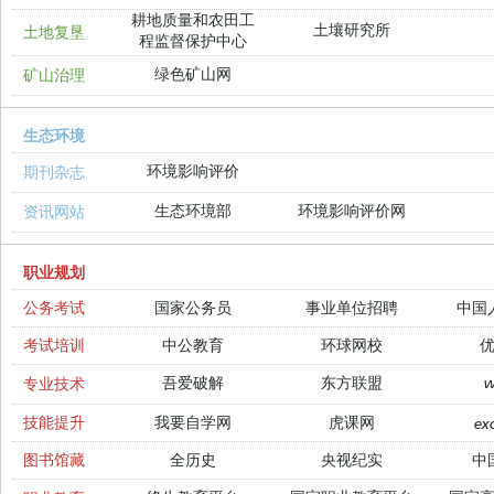
耕地质量和农田工
土壤研究所
土地复垦
程监督保护中心
绿色矿山网
矿山治理
生态环境
环境影响评价
期刊杂志
生态环境部
环境影响评价网
资讯网站
职业规划
公务考试
国家公务员
事业单位招聘
中国
考试培训
中公教育
环球网校
吾爱破解
东方联盟
专业技术
技能提升
我要自学网
虎课网
ex
图书馆藏
全历史
央视纪实
中