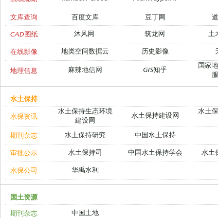
文库查询
百度文库
豆丁网
沐风网
筑龙网
土
CAD图纸
地类空间数据云
历史影像
在线影像
国家
麻辣地信网
GIS知乎
地理信息
水土保持
水土保持生态环境
水土
水土保持建设网
水保资讯
建设网
水土保持研究
中国水土保持
期刊杂志
水土保持司
中国水土保持学会
水土
审批公示
华禹水利
水保公司
国土资源
中国土地
期刊杂志