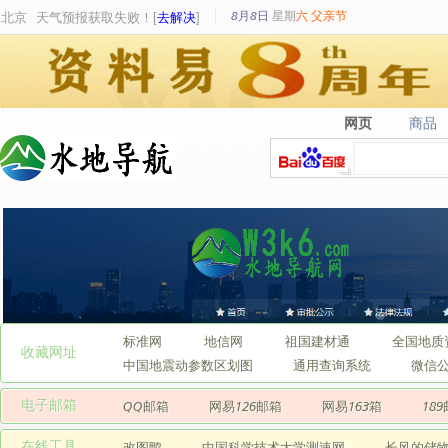
8月8日
星期
六
父亲节
北京
天气预报获取失败！[
去解决
]
网页
商品
网页
商品
标准网
地信网
祖国建材通
全国地质
收藏网址
中国地震动参数区划图
通用查询系统
微信
电子邮箱
QQ邮箱
网易126邮箱
网易163箱
18
在线工具
改图鸭
中国科学技术大学测速网
长风的储