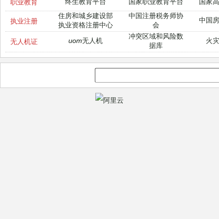
终生教育平台
国家职业教育平台
国家
职业教育
住房和城乡建设部
中国注册税务师协
中国
执业注册
执业资格注册中心
会
冲突区域和风险数
uom无人机
火
无人机证
据库