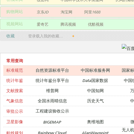
购物网站
京东JD
淘宝网
阿里1688
视频网站
爱奇艺
腾讯视频
优酷视频
收藏
登录载入我的收藏…
+
常用查询
标准规范
自然资源标准平台
中国标准服务网
国家
统计年鉴
统计年鉴分享平台
Data国家数据
中国
文献搜索
维普网
中国知网
气象信息
全国水雨晴信息
历史天气
工程建设验收公示
审批公示
卫星影像
奥维地图
微
BIGEMAP
无人
Rainbow Cloud
AlanWaypoint
航线规划