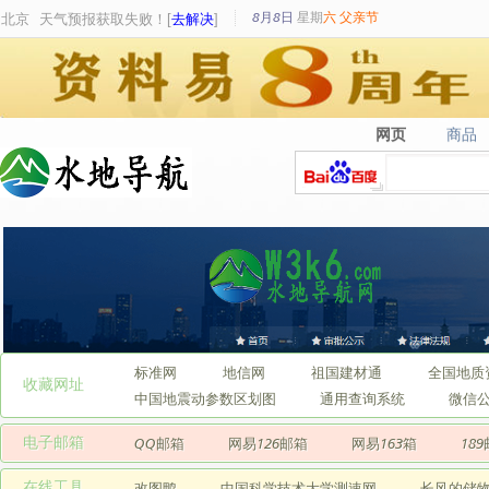
8月8日
星期
六
父亲节
北京
天气预报获取失败！[
去解决
]
网页
商品
网页
商品
标准网
地信网
祖国建材通
全国地质
收藏网址
中国地震动参数区划图
通用查询系统
微信
电子邮箱
QQ邮箱
网易126邮箱
网易163箱
18
在线工具
改图鸭
中国科学技术大学测速网
长风的储