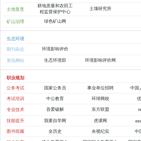
耕地质量和农田工
土壤研究所
土地复垦
程监督保护中心
绿色矿山网
矿山治理
生态环境
环境影响评价
期刊杂志
生态环境部
环境影响评价网
资讯网站
职业规划
公务考试
国家公务员
事业单位招聘
中国
考试培训
中公教育
环球网校
吾爱破解
东方联盟
专业技术
技能提升
我要自学网
虎课网
ex
图书馆藏
全历史
央视纪实
中