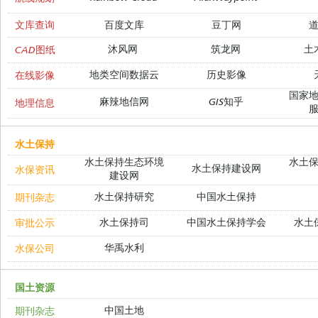
文库查询
百度文库
豆丁网
沐风网
筑龙网
土
CAD图纸
地类空间数据云
历史影像
在线影像
国家
麻辣地信网
GIS知乎
地理信息
水土保持
水土保持生态环境
水土
水土保持建设网
水保资讯
建设网
水土保持研究
中国水土保持
期刊杂志
水土保持司
中国水土保持学会
水土
审批公示
华禹水利
水保公司
国土资源
中国土地
期刊杂志