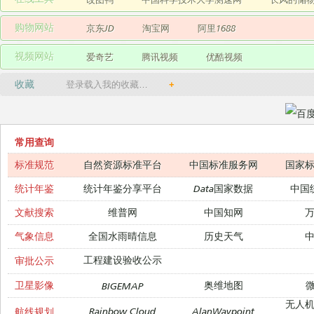
购物网站
京东JD
淘宝网
阿里1688
视频网站
爱奇艺
腾讯视频
优酷视频
收藏
登录载入我的收藏…
+
常用查询
标准规范
自然资源标准平台
中国标准服务网
国家
统计年鉴
统计年鉴分享平台
Data国家数据
中国
文献搜索
维普网
中国知网
气象信息
全国水雨晴信息
历史天气
工程建设验收公示
审批公示
卫星影像
奥维地图
微
BIGEMAP
无人
Rainbow Cloud
AlanWaypoint
航线规划