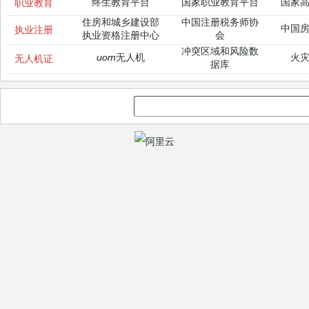
终生教育平台
国家职业教育平台
国家
职业教育
住房和城乡建设部
中国注册税务师协
中国
执业注册
执业资格注册中心
会
冲突区域和风险数
uom无人机
火
无人机证
据库