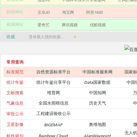
购物网站
京东JD
淘宝网
阿里1688
视频网站
爱奇艺
腾讯视频
优酷视频
收藏
登录载入我的收藏…
+
常用查询
标准规范
自然资源标准平台
中国标准服务网
国家
统计年鉴
统计年鉴分享平台
Data国家数据
中国
文献搜索
维普网
中国知网
气象信息
全国水雨晴信息
历史天气
工程建设验收公示
审批公示
卫星影像
奥维地图
微
BIGEMAP
无人
Rainbow Cloud
AlanWaypoint
航线规划