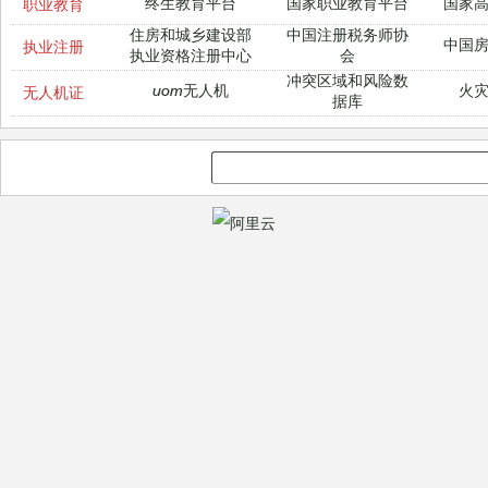
终生教育平台
国家职业教育平台
国家
职业教育
住房和城乡建设部
中国注册税务师协
中国
执业注册
执业资格注册中心
会
冲突区域和风险数
uom无人机
火
无人机证
据库