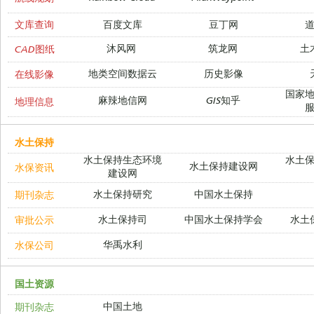
文库查询
百度文库
豆丁网
沐风网
筑龙网
土
CAD图纸
地类空间数据云
历史影像
在线影像
国家
麻辣地信网
GIS知乎
地理信息
水土保持
水土保持生态环境
水土
水土保持建设网
水保资讯
建设网
水土保持研究
中国水土保持
期刊杂志
水土保持司
中国水土保持学会
水土
审批公示
华禹水利
水保公司
国土资源
中国土地
期刊杂志