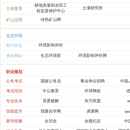
耕地质量和农田工
土壤研究所
土地复垦
程监督保护中心
绿色矿山网
矿山治理
生态环境
环境影响评价
期刊杂志
生态环境部
环境影响评价网
资讯网站
职业规划
公务考试
国家公务员
事业单位招聘
中国
考试培训
中公教育
环球网校
吾爱破解
东方联盟
专业技术
技能提升
我要自学网
虎课网
ex
图书馆藏
全历史
央视纪实
中