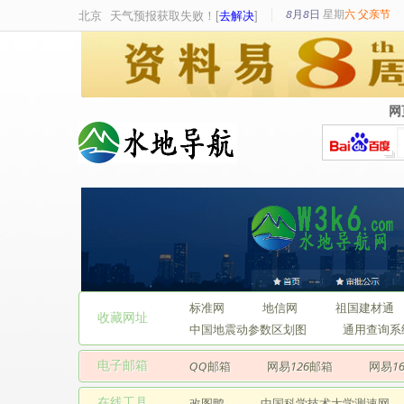
8月8日
星期
六
父亲节
北京
天气预报获取失败！[
去解决
]
网
网
标准网
地信网
祖国建材通
收藏网址
中国地震动参数区划图
通用查询系
电子邮箱
QQ邮箱
网易126邮箱
网易1
在线工具
改图鸭
中国科学技术大学测速网