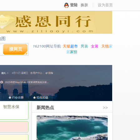
登陆
·
换肤
设为首页
地图
地图
162100网址导航
天猫
超市
男装
女装
天猫
家
搜网页
居
家纺
智慧水保
新闻热点
>>