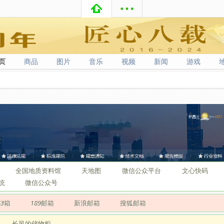
页
商品
图片
音乐
视频
新闻
游戏
页
商品
图片
音乐
视频
新闻
游戏
全国地质资料馆
天地图
微信公众平台
文心快码
统
微信公众号
63箱
189邮箱
新浪邮箱
搜狐邮箱
长风的储物柜