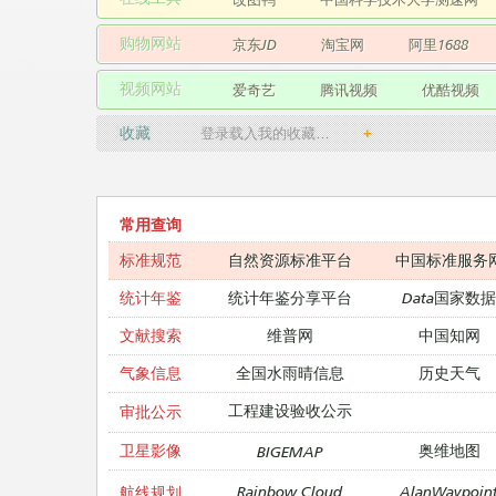
购物网站
京东JD
淘宝网
阿里1688
视频网站
爱奇艺
腾讯视频
优酷视频
收藏
登录载入我的收藏…
+
常用查询
标准规范
自然资源标准平台
中国标准服务
统计年鉴
统计年鉴分享平台
Data国家数据
文献搜索
维普网
中国知网
气象信息
全国水雨晴信息
历史天气
工程建设验收公示
审批公示
卫星影像
奥维地图
BIGEMAP
Rainbow Cloud
AlanWaypoin
航线规划