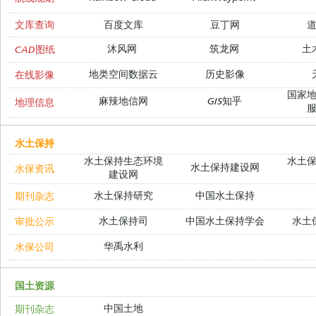
文库查询
百度文库
豆丁网
沐风网
筑龙网
土
CAD图纸
地类空间数据云
历史影像
在线影像
国家
麻辣地信网
GIS知乎
地理信息
水土保持
水土保持生态环境
水土
水土保持建设网
水保资讯
建设网
水土保持研究
中国水土保持
期刊杂志
水土保持司
中国水土保持学会
水土
审批公示
华禹水利
水保公司
国土资源
中国土地
期刊杂志