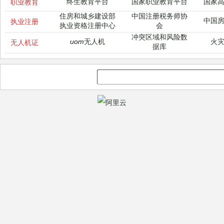
终生教育平台
国家职业教育平台
国家
职业教育
住房和城乡建设部
中国注册税务师协
中国
执业注册
执业资格注册中心
会
冲突区域和风险数
uom无人机
火
无人机证
据库