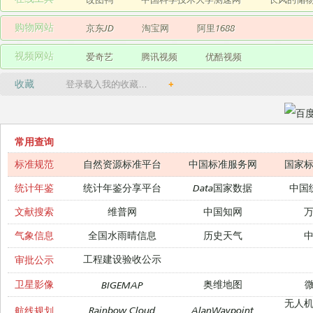
购物网站
京东JD
淘宝网
阿里1688
视频网站
爱奇艺
腾讯视频
优酷视频
收藏
登录载入我的收藏…
+
常用查询
标准规范
自然资源标准平台
中国标准服务网
国家
统计年鉴
统计年鉴分享平台
Data国家数据
中国
文献搜索
维普网
中国知网
气象信息
全国水雨晴信息
历史天气
工程建设验收公示
审批公示
卫星影像
奥维地图
微
BIGEMAP
无人
Rainbow Cloud
AlanWaypoint
航线规划