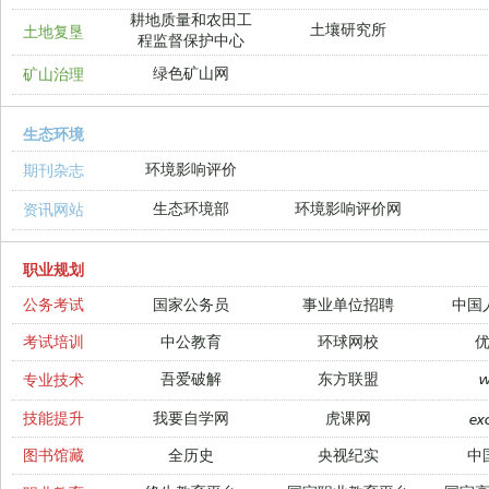
耕地质量和农田工
土壤研究所
土地复垦
程监督保护中心
绿色矿山网
矿山治理
生态环境
环境影响评价
期刊杂志
生态环境部
环境影响评价网
资讯网站
职业规划
公务考试
国家公务员
事业单位招聘
中国
考试培训
中公教育
环球网校
吾爱破解
东方联盟
专业技术
技能提升
我要自学网
虎课网
ex
图书馆藏
全历史
央视纪实
中