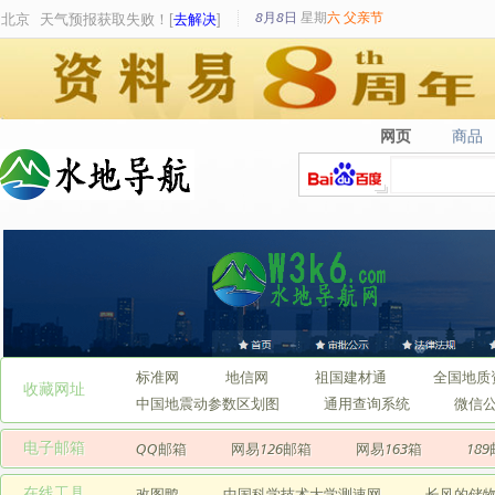
8月8日
星期
六
父亲节
北京
天气预报获取失败！[
去解决
]
网页
商品
网页
商品
标准网
地信网
祖国建材通
全国地质
收藏网址
中国地震动参数区划图
通用查询系统
微信
电子邮箱
QQ邮箱
网易126邮箱
网易163箱
18
在线工具
改图鸭
中国科学技术大学测速网
长风的储